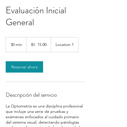
Evaluación Inicial
General
B/.
15.00
30 min
3
B/. 15.00
Location 1
0
m
i
Reservar ahora
n
Descripción del servicio
La Optometría es una disciplina profesional
que incluye una serie de pruebas y
exámenes enfocados al cuidado primario
del sistema visual, detectando patologías